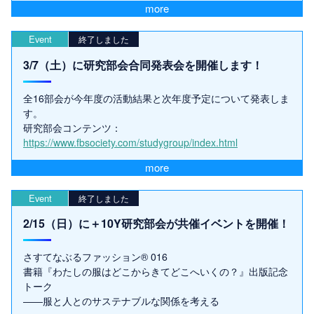
more
Event
終了しました
3/7（土）に研究部会合同発表会を開催します！
全16部会が今年度の活動結果と次年度予定について発表しま
す。
研究部会コンテンツ：
https://www.fbsociety.com/studygroup/index.html
more
Event
終了しました
2/15（日）に＋10Y研究部会が共催イベントを開催！
さすてなぶるファッション® 016
書籍『わたしの服はどこからきてどこへいくの？』出版記念
トーク
――服と人とのサステナブルな関係を考える