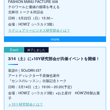
FASHION MANU FACTURE 008
テロワールと価値の循環を考える
北林功 トーク＆対話会
日時：3月22日（日）15:30～
会場：HOW’Z（ハラカド3階）
ラグジュアリービジネス研究部会とは？
more
Event
終了しました
3/14（土）に+10Y研究部会が共催イベントを開催！
装談®｜SOuDAN ♯37
アートディレクター千原徹也著作
『センスのレッスン』出版記念トーク
日時：3月14日（土）19:00～20:20(予定)
会場：HOW’Z（ハラカド3階）※お土産付 HOW’Z特製お菓
子
＋10Ｙ研究部会とは？