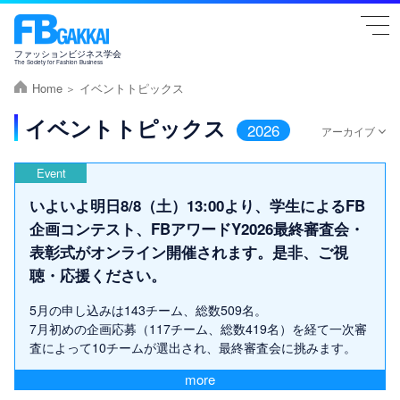
togg
navi
ファッションビジネス学会
The Society for Fashion Business
Home
イベントトピックス
イベントトピックス
2026
アーカイブ
Event
いよいよ明日8/8（土）13:00より、学生によるFB
企画コンテスト、FBアワードY2026最終審査会・
表彰式がオンライン開催されます。是非、ご視
聴・応援ください。
5月の申し込みは143チーム、総数509名。
7月初めの企画応募（117チーム、総数419名）を経て一次審
査によって10チームが選出され、最終審査会に挑みます。
more