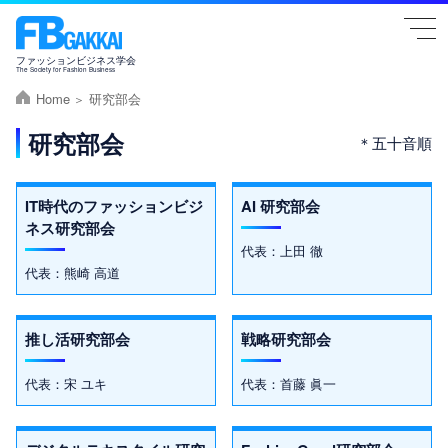
togg
navi
ファッションビジネス学会
The Society for Fashion Business
Home
研究部会
研究部会
＊五十音順
IT時代のファッションビジ
AI 研究部会
ネス研究部会
代表：上田 徹
代表：熊崎 高道
推し活研究部会
戦略研究部会
代表：宋 ユキ
代表：首藤 眞一