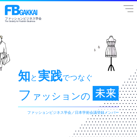
togg
navi
ファッションビジネス学会
The Society for Fashion Business
知
実践
と
でつなぐ
フ
ァッションの
ファッションビジネス学会／日本学術会議登録メンバー