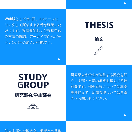
Web版として年1回、Jステージに
THESIS
リンクして配信する各号を確認いた
だけます。投稿規定および投稿申込
み方法の確認、アーカイブからバッ
論文
クナンバーの購入が可能です。
STUDY
研究部会や学生が運営する部会を紹
介、本部・支部の垣根を超えて所属
GROUP
可能です。部会新設については本部
事務局まで、所属希望ついては各部
研究部会/学生部会
会へお問合せください。
学会主催の全国大会、業界との共催